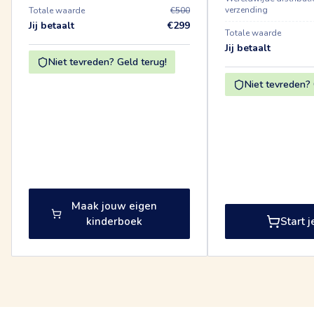
verzending
Totale waarde
€500
Jij betaalt
€299
Totale waarde
Jij betaalt
Niet tevreden? Geld terug!
Niet tevreden? 
Maak jouw eigen
kinderboek
Start j