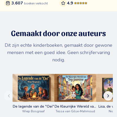
3.607
4.9
boeken verkocht
Gemaakt door onze auteurs
Dit zijn echte kinderboeken, gemaakt door gewone
mensen met een goed idee. Geen schrijfervaring
nodig.
De legende van de "Oei"
De Kleurrijke Wereld van
Lisa, de vl
Wiep Bosgraaf
Tessa van Gilse-Mahmoud
Ivy-jasmine
rugzak vo
Nicol