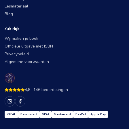
Lesmateriaal
Blog
Zakelijk
Wij maken je boek
Officiële uitgave met ISBN
Privacybeleid
Algemene voorwaarden
4,8
·
146
beoordelingen
iDEAL
Bancontact
VISA
Mastercard
PayPal
Apple Pay