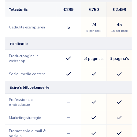
€299
€750
€2.499
Totaalprijs
24
45
5
Gedrukte exemplaren
8 per boek
15 per boek
Publicatie
Productpagina in
3 pagina's
3 pagina's
webshop
Social media content
Extra's bij boekenserie
Professionele
eindredactie
Marketingstrategie
Promotie via e-mail &
socials