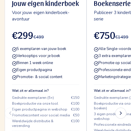
Jouw eigen kinderboek
Boekenserie
Voor jouw eigen kinderboek-
Publiceer 3 kinder
avontuur
serie
€299
€750
€499
€1499
5 exemplaren van jouw boek
Alle Single-voorde
Verkooptips voor je boek
3 extra exemplare
Binnen 1 week online
Promotie op social
Eigen productpagina
Professionele eind
Promotie- & social content
Marketingstrategie
Wat zit er allemaal in?
Wat zit er allemaal in?
Gedrukte exemplaren (5×)
€150
Gedrukte exemplaren (
Boekproductie via onze tool
€100
Boekproductie via onze
boeken)
Eigen productpagina in webshop
€100
3 eigen productpagina
Promotiecontent voor social media
€50
webshop
Wereldwijde distributie &
€100
Professionele eindreda
verzending
Wereldwijde distributi