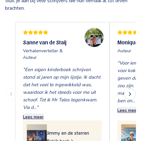
Sluit je aan bij vele schrijvers die hun verhaal al tot leven
brachten.
Sanne van de Staij
Monique d
Verhalenverteller &
Auteur
Auteur
"
Voor iema
"
Een eigen kinderboek schrijven
voor koken
stond al jaren op mijn lijstje. Ik dacht
geven dat p
dat het veel te ingewikkeld was,
zou zijn. Vi
waardoor ik het steeds voor me uit
magische k
schoof. Tot ik Mr Tales tegenkwam.
ben on...
"
Via d...
"
Lees meer
Lees meer
Jimmy en de sterren