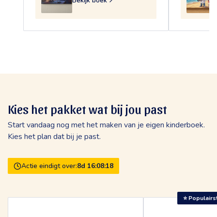
Bekijk boek
Kies het pakket wat bij jou past
Start vandaag nog met het maken van je eigen kinderboek.
Kies het plan dat bij je past.
Actie eindigt over:
8
d
16
:
08
:
17
⭐ Populairs