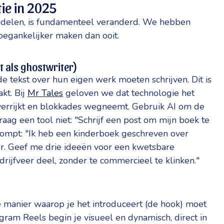
tie in 2025
delen, is fundamenteel veranderd. We hebben
toegankelijker maken dan ooit.
iet als ghostwriter)
 tekst over hun eigen werk moeten schrijven. Dit is
kt. Bij
Mr Tales
geloven we dat technologie het
t verrijkt en blokkades wegneemt. Gebruik AI om de
raag een tool niet: "Schrijf een post om mijn boek te
rompt: "Ik heb een kinderboek geschreven over
er. Geef me drie ideeën voor een kwetsbare
drijfveer deel, zonder te commercieel te klinken."
e manier waarop je het introduceert (de hook) moet
agram Reels begin je visueel en dynamisch, direct in