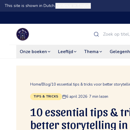
This site is shown in Dutch.
Continue in English
Onze boeken
Leeftijd
Thema
Gelegenh
Home
/
Blog
/
10 essential tips & tricks voor better storytell
6 april 2026
·
7
min lezen
TIPS & TRICKS
10 essential tips & t
better storytelling in