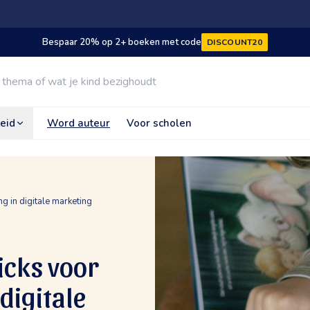
Bespaar 20% op 2+ boeken met code
DISCOUNT20
eid
Word auteur
Voor scholen
ing in digitale marketing
ricks voor
 digitale