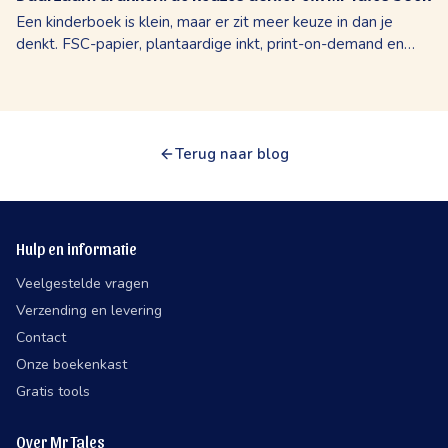
Een kinderboek is klein, maar er zit meer keuze in dan je
denkt. FSC-papier, plantaardige inkt, print-on-demand en
lokale productie. Hoe Mr Tales eerlijk produceert voor
auteurs.
Terug naar blog
Hulp en informatie
Veelgestelde vragen
Verzending en levering
Contact
Onze boekenkast
Gratis tools
Over Mr Tales