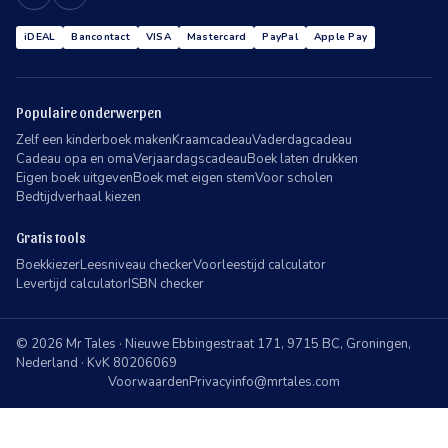
iDEAL
Bancontact
VISA
Mastercard
PayPal
Apple Pay
Populaire onderwerpen
Zelf een kinderboek maken
Kraamcadeau
Vaderdagcadeau
Cadeau opa en oma
Verjaardagscadeau
Boek laten drukken
Eigen boek uitgeven
Boek met eigen stem
Voor scholen
Bedtijdverhaal kiezen
Gratis tools
Boekkiezer
Leesniveau checker
Voorleestijd calculator
Levertijd calculator
ISBN checker
©
2026
Mr Tales
·
Nieuwe Ebbingestraat 171, 9715 BC, Groningen,
Nederland
·
KvK
80206069
Voorwaarden
Privacy
info@mrtales.com