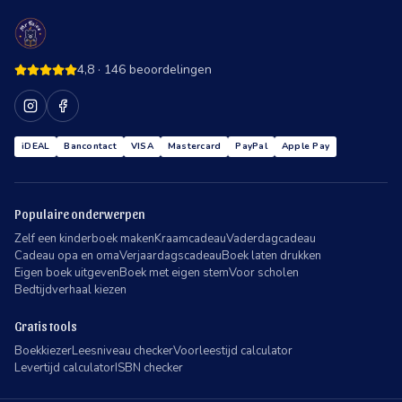
4,8
·
146
beoordelingen
iDEAL
Bancontact
VISA
Mastercard
PayPal
Apple Pay
Populaire onderwerpen
Zelf een kinderboek maken
Kraamcadeau
Vaderdagcadeau
Cadeau opa en oma
Verjaardagscadeau
Boek laten drukken
Eigen boek uitgeven
Boek met eigen stem
Voor scholen
Bedtijdverhaal kiezen
Gratis tools
Boekkiezer
Leesniveau checker
Voorleestijd calculator
Levertijd calculator
ISBN checker