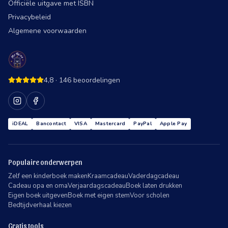
Officiële uitgave met ISBN
Privacybeleid
Algemene voorwaarden
4,8
·
146
beoordelingen
iDEAL
Bancontact
VISA
Mastercard
PayPal
Apple Pay
Populaire onderwerpen
Zelf een kinderboek maken
Kraamcadeau
Vaderdagcadeau
Cadeau opa en oma
Verjaardagscadeau
Boek laten drukken
Eigen boek uitgeven
Boek met eigen stem
Voor scholen
Bedtijdverhaal kiezen
Gratis tools