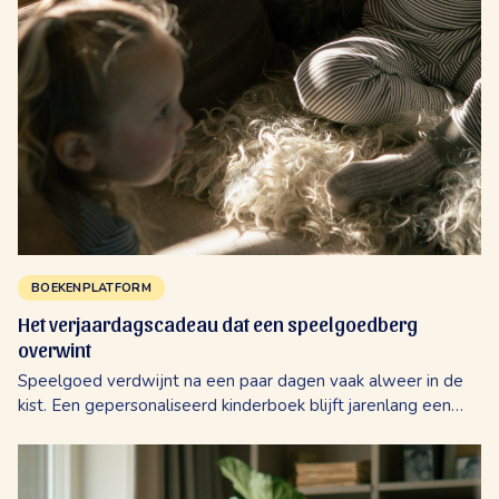
BOEKENPLATFORM
Het verjaardagscadeau dat een speelgoedberg
overwint
Speelgoed verdwijnt na een paar dagen vaak alweer in de
kist. Een gepersonaliseerd kinderboek blijft jarenlang een
favoriet bij het slapengaan, omdat het kind zelf de held van
het verhaal is. Ontdek...