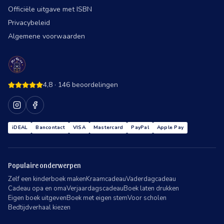
Officiële uitgave met ISBN
Privacybeleid
Algemene voorwaarden
4,8
·
146
beoordelingen
iDEAL
Bancontact
VISA
Mastercard
PayPal
Apple Pay
Populaire onderwerpen
Zelf een kinderboek maken
Kraamcadeau
Vaderdagcadeau
Cadeau opa en oma
Verjaardagscadeau
Boek laten drukken
Eigen boek uitgeven
Boek met eigen stem
Voor scholen
Bedtijdverhaal kiezen