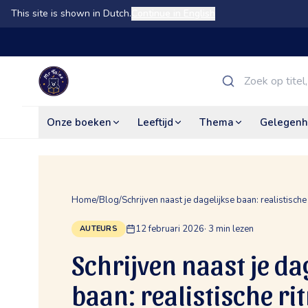
This site is shown in Dutch.
Continue in English
Onze boeken
Leeftijd
Thema
Gelegenh
Home
/
Blog
/
Schrijven naast je dagelijkse baan: realistisch
12 februari 2026
·
3
min lezen
AUTEURS
Schrijven naast je da
baan: realistische ri