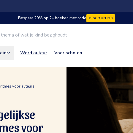
Bespaar 20% op 2+ boeken met code
DISCOUNT20
eid
Word auteur
Voor scholen
e ritmes voor auteurs
gelijkse
tmes voor