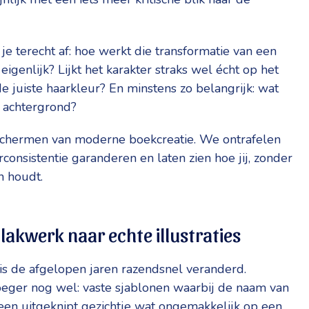
t je terecht af: hoe werkt die transformatie van een
eigenlijk? Lijkt het karakter straks wel écht op het
de juiste haarkleur? En minstens zo belangrijk: wat
 achtergrond?
 schermen van moderne boekcreatie. We ontrafelen
consistentie garanderen en laten zien hoe jij, zonder
n houdt.
lakwerk naar echte illustraties
s de afgelopen jaren razendsnel veranderd.
oeger nog wel: vaste sjablonen waarbij de naam van
 een uitgeknipt gezichtje wat ongemakkelijk op een