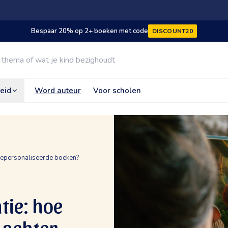
Bespaar 20% op 2+ boeken met code
DISCOUNT20
eid
Word auteur
Voor scholen
r gepersonaliseerde boeken?
tie: hoe
 achter