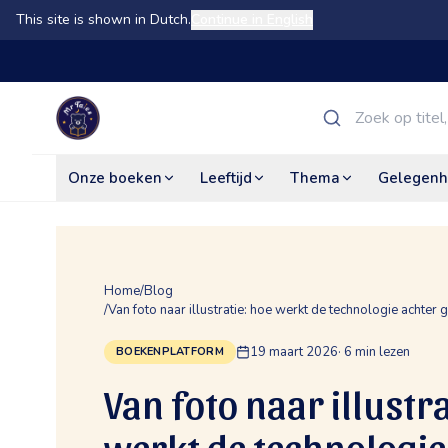
This site is shown in Dutch.
Continue in English
Onze boeken
Leeftijd
Thema
Gelegenh
Home
/
Blog
/
Van foto naar illustratie: hoe werkt de technologie achte
19 maart 2026
·
6
min lezen
BOEKENPLATFORM
Van foto naar illustra
werkt de technologie