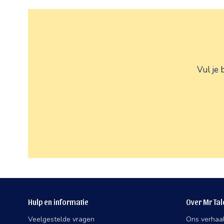
Vul je 
Hulp en informatie
Over Mr Tal
Veelgestelde vragen
Ons verhaa