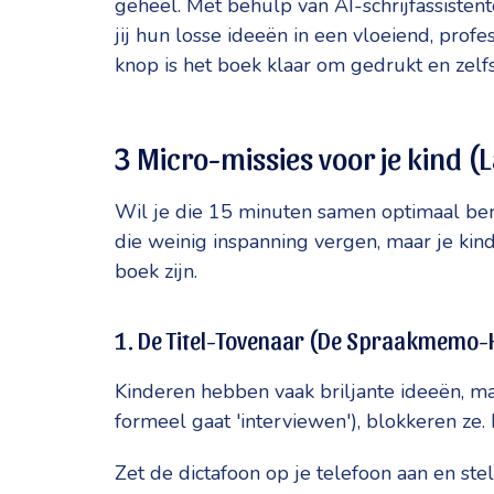
geheel. Met behulp van AI-schrijfassistente
jij hun losse ideeën in een vloeiend, pro
knop is het boek klaar om gedrukt en zel
3 Micro-missies voor je kind 
Wil je die 15 minuten samen optimaal ben
die weinig inspanning vergen, maar je kin
boek zijn.
1. De Titel-Tovenaar (De Spraakmemo-
Kinderen hebben vaak briljante ideeën, maa
formeel gaat 'interviewen'), blokkeren z
Zet de dictafoon op je telefoon aan en stel