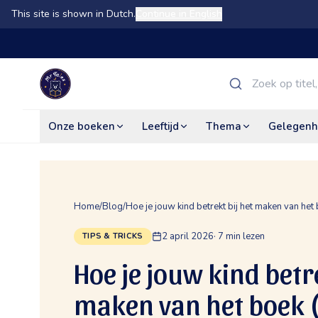
This site is shown in Dutch.
Continue in English
Onze boeken
Leeftijd
Thema
Gelegenh
Home
/
Blog
/
Hoe je jouw kind betrekt bij het maken van het 
2 april 2026
·
7
min lezen
TIPS & TRICKS
Hoe je jouw kind betre
maken van het boek (