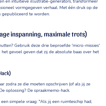
n en intuïtieve illustratie-generators, transformeer
fessioneel vormgegeven verhaal. Met één druk op de
fs gepubliceerd te worden.
(Lage inspanning, maximale trots)
utten? Gebruik deze drie beproefde 'micro-missies'
d het gevoel geven dat zij de absolute baas over het
Hack)
r zodra ze die moeten opschrijven (of als jij ze
e. De oplossing? De spraakmemo-hack.
 een simpele vraag: "Als jij een ruimteschip had,