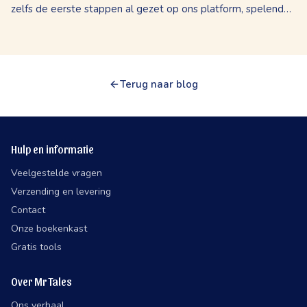
zelfs de eerste stappen al gezet op ons platform, spelend
met de AI-schrijftool of het ontdekken van de
illustratiestijlen. Maar in deze...
Terug naar blog
Hulp en informatie
Veelgestelde vragen
Verzending en levering
Contact
Onze boekenkast
Gratis tools
Over Mr Tales
Ons verhaal