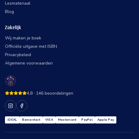
Lesmateriaal
Blog
Zakelijk
Wij maken je boek
Officiële uitgave met ISBN
Privacybeleid
Algemene voorwaarden
4,8
·
146
beoordelingen
iDEAL
Bancontact
VISA
Mastercard
PayPal
Apple Pay